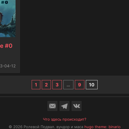
e #0
3-04-12
1
2
3
…
9
10
Что здесь происходит?
© 2026 Ролевой Подвал.
вундор и маса
hugo theme: binario