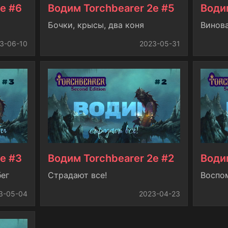
e #6
Водим Torchbearer 2e #5
Води
Бочки, крысы, два коня
Винов
3-06-10
2023-05-31
e #3
Водим Torchbearer 2e #2
Водим
бег
Страдают все!
Воспо
3-05-04
2023-04-23