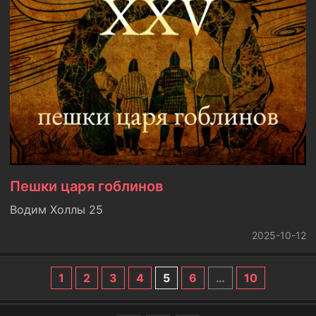
Пешки царя гоблинов
Водим Холлы 25
2025-10-12
1
2
3
4
5
6
…
10