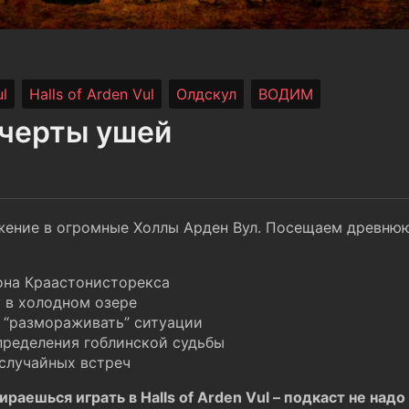
l
Halls of Arden Vul
Олдскул
ВОДИМ
 черты ушей
ение в огромные Холлы Арден Вул. Посещаем древню
она Краастонисторекса
 в холодном озере
т “размораживать” ситуации
пределения гоблинской судьбы
случайных встреч
раешься играть в Halls of Arden Vul – подкаст не над