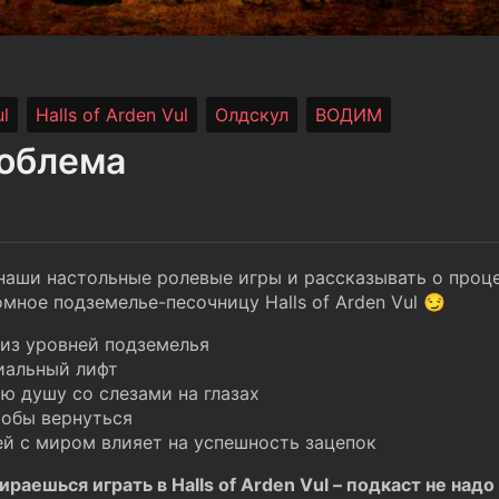
l
Halls of Arden Vul
Олдскул
ВОДИМ
роблема
аши настольные ролевые игры и рассказывать о проце
мное подземелье-песочницу Halls of Arden Vul 😏
из уровней подземелья
иальный лифт
ю душу со слезами на глазах
тобы вернуться
ей с миром влияет на успешность зацепок
раешься играть в Halls of Arden Vul – подкаст не над