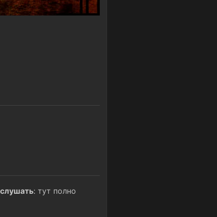
о слушать
: тут полно