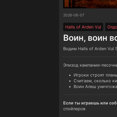
2026-06-07
Halls of Arden Vul
Олд
Воин, воин в
Водим Halls of Arden Vul 
Эпизод кампании-песочни
Игроки строят планы
Считаем, сколько к
Воин Алеш уничтожа
Если ты играешь или соби
спойлеров