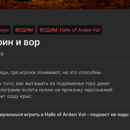
скул
ВОДИМ
ВОДИМ: Halls of Arden Vul
оин и вор
59
цы, где игроки понимают, на что способны
 того, как вытащить из подземелья гору денег
илограмм золота нужно на прокачку персонажей
ет орду крыс
раешься играть в Halls of Arden Vul – подкаст не над