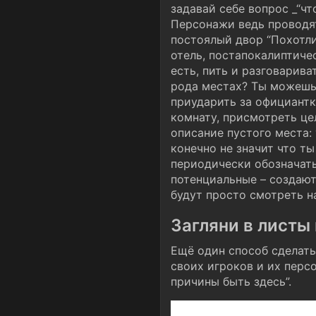
задавай себе вопрос _“ч
Персонажи ведь проводят
постоялый двор “Похотл
отель, постапокалиптиче
есть, пить и разговарив
рода местах? Ты можешь 
приударить за официантк
комнату, присмотреть це
описание пустого места: 
конечно не значит что т
периодически обозначать
потенциальные – создают
будут просто смотреть н
Загляни в листы
Ещё один способ сделать
своих игроков и их персо
причины быть здесь”.