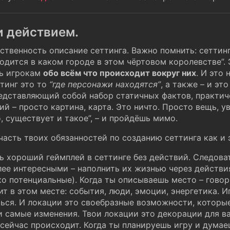
и действием.
ственность описание сеттинга. Важно помнить: сеттинг
ходится в каком городе в этом чёртовом королевстве”.
ть игрокам
обо всём что происходит вокруг них
. И это 
тинг это то
“где персонажи находятся”
, а также – и эт
редставляющий собой набор статичных фактов, практич
ий – просто картина, карта. Это ничто. Просто вещь, 
, существует и такое”, – и пройдёшь мимо.
часть твоих обязанностей по созданию сеттинга как и
 хороший геймплей в сеттинге без действий. Следова
лее интересными – наполнить их жизнью через действи
о потенциальные). Когда ты описываешь место – говор
ит в этом месте: события, люди, эмоции, энергетика. И
ься. И локации это своебразные возможности, которы
и самые изменения. Твои локации это декорации для в
сейчас происходит. Когда ты планируешь игру и думаеш