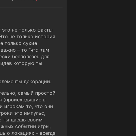
 это не только факты
 Это не только история
не только сухие
о важно – то
“что там
ески бесполезен для
увидев которую ты
 элементы декораций.
тельно, самый простой
я (происходящие в
и игрокам то, что они
гроки это импульс,
е ты даёшь своим
ажных событий игры,
ь о локациях – всегда