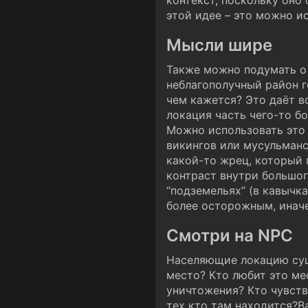
контекст, поскольку оно
этой идее – это можно и
Мысли шире
Также можно подумать о
неблагополучный район г
чем кажется? Это даёт в
локация часть чего-то бо
Можно использовать это 
викингов или мусульманс
какой-то жрец, который 
контраст внутри большог
“подземельях” (в кавычк
более осторожным, иначе
Смотри на NPC
Населяющие локацию суще
место? Кто любит это ме
уничтожения? Кто чувств
тех кто там находится?В