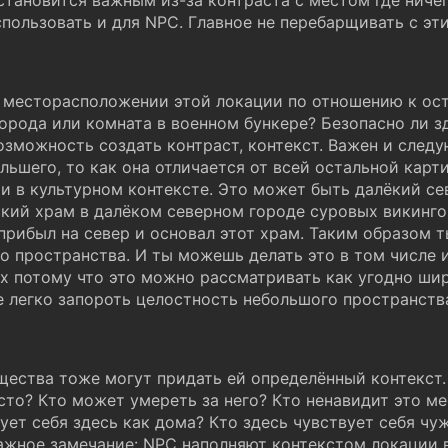
 становится важным из-за контраста с местом где ниче
спользовать и для NPC. Главное не перебарщивать с эт
 месторасположении этой локации по отношению к ост
орода или комната в военном бункере? Безопасно ли зд
озможность создать контраст, контекст. Важен и следу
льшего, то как она отличается от всей остальной карт
и в культурном контексте. Это может быть далёкий с
кий храм в далёком северном городе суровых викинго
прибыл на север и основал этот храм. Таким образом 
о пространства. И ты можешь делать это в том числе и
ах потому что это можно рассматривать как угодно ши
 легко запороть целостность небольшого пространства
ства тоже могут придать ей определённый контекст. 
сто? Кто может умереть за него? Кто ненавидит это ме
ует себя здесь как дома? Кто здесь чувствует себя чу
ажное замечание: NPC наполняют контекстом локации в