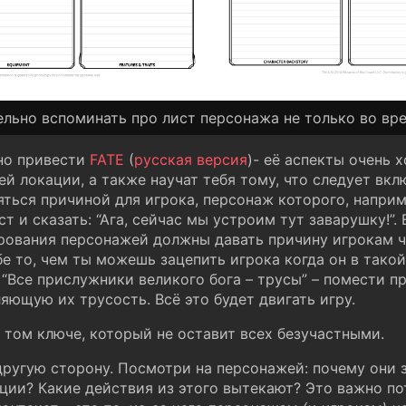
льно вспоминать про лист персонажа не только во вр
но привести
FATE
(
русская версия
)- её аспекты очень
й локации, а также научат тебя тому, что следует вкл
яться причиной для игрока, персонаж которого, наприм
т и сказать: “Ага, сейчас мы устроим тут заварушку!”.
рования персонажей должны давать причину игрокам ч
бе то, чем ты можешь зацепить игрока когда он в тако
: “Все прислужники великого бога – трусы” – помести 
яющую их трусость. Всё это будет двигать игру.
том ключе, который не оставит всех безучастными.
другую сторону. Посмотри на персонажей: почему они 
ции? Какие действия из этого вытекают? Это важно по