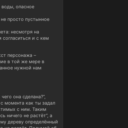
к воды, опасное
о не просто пустынное
ета: несмотря на
 согласиться и с кем
кст персонажа –
ние в той же мере в
занное нужной нам
чего она сделана?”,
 с момента как ты задал
стимых с ним. Таким
ь ничего не растёт”, а
тому дереву определённый