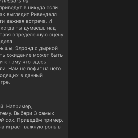
е плевать на
приведут в никуда если
как выглядит Ривенделл
ти важная встреча. И
 когда ты думаешь над
 ставя определённую сцену
нделл
рышы, Элронд с дыркой
шить ожидание может быть
и к тому что здесь
ли. Нам не пофиг на него
ходящих в данный
гре.
й. Например,
тему. Выбери 3 самых
ый сок
. Приведём пример.
на играет важную роль в