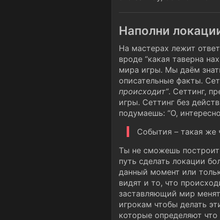
Наполни локаци
На мастерах лежит ответ
вроде “какая таверна на
мира игры. Мы даём зна
описательные факты. Сет
происходит”
. Сеттинг, п
игры. Сеттинг без действ
подумаешь: “О, интересно
События – такая же 
Ты не сможешь построить
путь сделать локации бо
данный момент или тольк
видят и то, что происход
заставляющий мир менят
игрокам чтобы делать эт
которые определяют что 