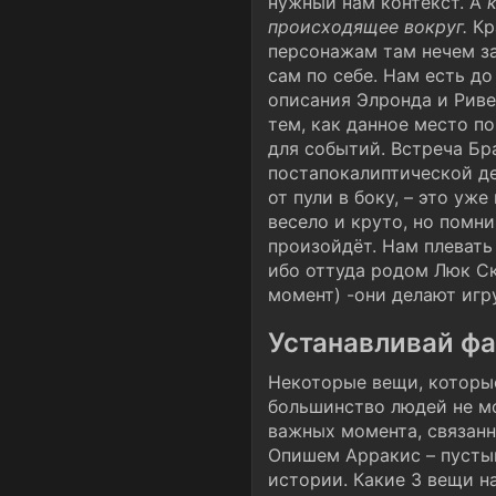
нужный нам контекст. А
происходящее вокруг.
Кр
персонажам там нечем за
сам по себе. Нам есть д
описания Элронда и Риве
тем, как данное место по
для событий. Встреча Бр
постапокалиптической д
от пули в боку, – это у
весело и круто, но помни
произойдёт. Нам плевать 
ибо оттуда родом Люк Ск
момент) -они делают игр
Устанавливай фа
Некоторые вещи, которы
большинство людей не мо
важных момента, связанн
Опишем Арракис – пустын
истории. Какие 3 вещи н