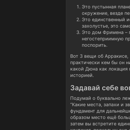
Это пустынная плане
окружение, везде пе
Это единственный ис
захолустье, это сам
Это дом Фримена – п
негостеприимную при
поспорить.
Вот 3 вещи об Арракисе, 
практически кем бы он н
какой Дюна как локация 
историей.
Задавай себе во
Подумай о буквально лежа
“Какие места, запахи и з
фундамент для дальнейш
образом место ещё больше
затем вы встретите един