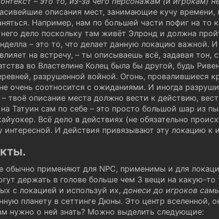
контекст – это то, из-за чего персонажам (и игрокам) н
асивейшие описания мест, занимающие кучу времени, 
няться. Например, нам по большей части пофиг на то 
о него дело поскольку там живёт Элронд и должна прой
нделла – это то, что делает данную локацию важной. И
влияет на встречу, – ты описываешь всё, задавая тон,
атства во Властелине Колец была бы другой, будь Риве
еревней, разрушенной войной. Огонь, провалившиеся к
же не очень соотносится с ожиданиями. И иногда разру
 – твоё описание места должно вести к действию, вест
на Татуин сам по себе – это просто большой шар из пы
айуокер. Всё дело в действиях (не обязательно проис
у интересной. И действия привязывают эту локацию к и
кты.
е обычно применяют для NPC, применимы и для локаци
гут держать в голове больше чем 3 вещи на какую-то 
ых с локацией и используй их,
донеси до игроков сам
ную планету в сеттинге Дюны. Это центр вселенной, о
ам нужно о ней знать? Можно выделить следующие: