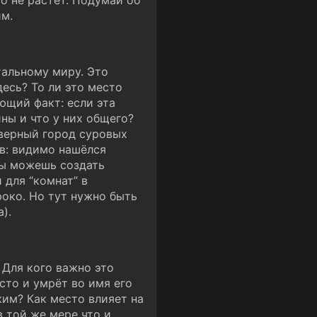
го не растёт. Подумай об
им.
альному миру. Это
есь? То ли это место
ющий факт: если эта
ины и что у них общего?
еверный город суровых
в: видимо нашёлся
ты можешь создать
 для “комнат” в
роко. Но тут нужно быть
).
Для кого важно это
сто и умрёт во имя его
жим? Как место влияет на
 той же мере что и