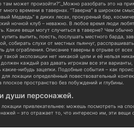
то там может произойти?”._Можно разобрать это на при
 много времени в тавернах. “Таверна” в широком смыс
ивый Медведь” в диких лесах, прокуреный бар, косми
ский ночной клуб – неважно. В любое время люди любят
ать. Какие вещи могут случиться в таверне? Чем обычно
купить выпить, поесть, послушать местного барда, завя
ой, собирать слухи от местных пьянчуг, расспрашивать
ль для ограбления. Описание таверны в отрыве от всех
у такой экспозиции нет никакой цели и её нельзя ника
ы должен каждый раз давать игрокам все эти варианты,
 какие-нибудь зацепки. Подобные события – как проис
 для локации определённый повествовательный контекс
а плоское пространство без побуждений и глубины.
 и души персонажей.
 локации привлекательнее: можешь посмотреть на спо
нажей – это отражает то, что интересно им, эти вещи 