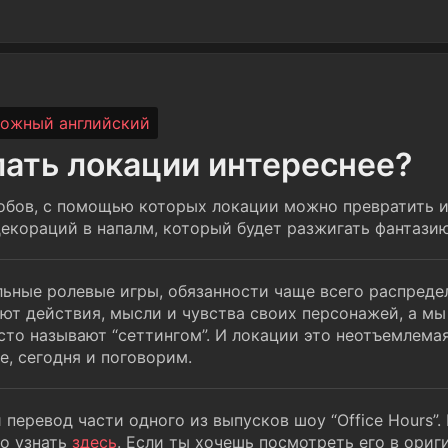
ожный английский
елать локации интереснее?
обов, с помощью которых локации можно превратить и
екораций в напалм, который будет разжигать фантазию
ольные ролевые игры, обязанности чаще всего распре
ют действия, мысли и чувства своих персонажей, а мы
сто называют “сеттингом”. И локации это неотъемлемая
е, сегодня и поговорим.
перевод части одного из выпусков шоу “Office Hours”. 
но узнать
здесь
. Если ты хочешь посмотреть его в ориг