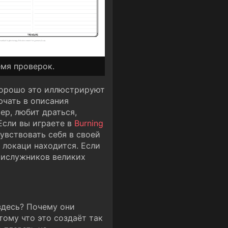
емя проверок.
 хорошо это иллюстрируют
ючать в описания
ер, любит драться,
 Если вы играете в
Burning
увствовать себя в своей
й локаци находится. Если
прислужников великих
здесь? Почему они
тому что это создаёт так