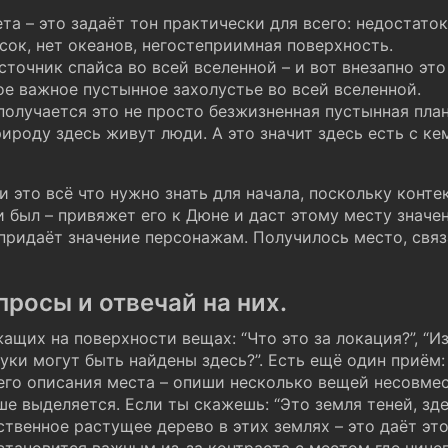
та – это задаёт тон практически для всего: недостато
сок, нет океанов, негостеприимная поверхность.
точник спайса во всей вселенной – и вот внезапно эт
ое важное пустынное захолустье во всей вселенной.
олучается это не просто безжизненная пустынная план
роду здесь живут люди. А это значит здесь есть с кем
и это всё что нужно знать для начала, поскольку конте
и был – привяжет его к Дюне и даст этому месту значе
придаёт значение персонажам. Получилось место, свя
просы и отвечай на них.
щих на поверхности вещах: “Что это за локация?”, “Из 
вуки могут быть найдены здесь?”. Есть ещё один приём:
его описания места – опиши несколько вещей несовме
 выделяется. Если ты скажешь: “Это земля теней, здес
ственное растущее дерево в этих землях – это даёт э