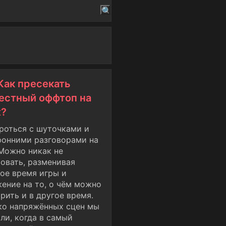
 Как пресекать
естный оффтоп на
х?
роться с шуточками и
ронними разговорами на
Можно никак не
овать, разменивая
ое время игры и
ение на то, о чём можно
рить и в другое время.
ко напряжённых сцен мы
ли, когда в самый